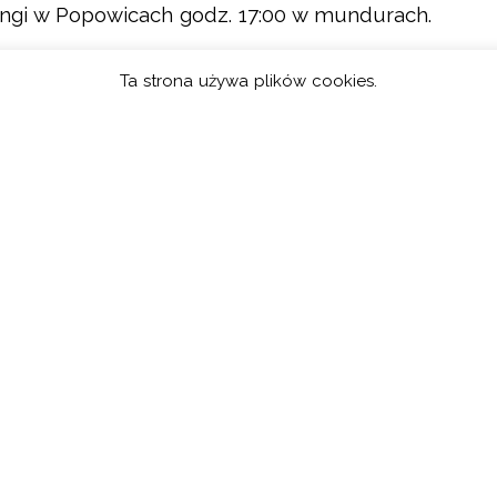
ingi w Popowicach godz. 17:00 w mundurach.
Ta strona używa plików cookies.
ym Sączu. Zbiórka przy SP im. św. Kingi w
 dziewczęta) w mundurach. Starsi proszeni są o
oku.
ŻARNICZEJ
AKCJA 150 LITRÓW KRWI NA 150-
lecie OSP
25 lutego 2022