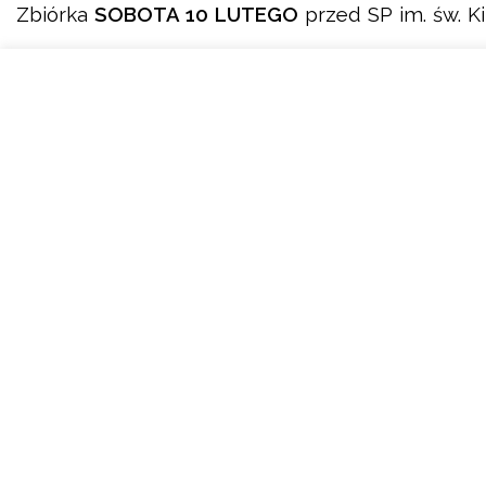
Zbiórka
SOBOTA 10 LUTEGO
przed SP im. św. K
FERIE ZIMOWE
CZWARTEK 15 LUTEGO WYJAZD DO JRG1
w Now
Popowicach godz. 9:00 (sekcja młodsza chłopcy i
kontakt z druhem Dowódcą Dawidem na facebo
Podziel się:
Podobne
WALNE ZEBRANIE OSP
TURNIEJ WIEDZY PO
8 lutego 2020
1 marca 2019
W „OSP"
W „MDP"