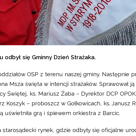
u odbył się Gminny Dzień Strażaka.
doddziałów OSP z terenu naszej gminy. Następnie 
ona Msza święta w intencji strażaków. Sprawował ją 
rójcy Świętej, ks. Mariusz Żaba – Dyrektor DCP OPO
z Koszyk – proboszcz w Gołkowicach, ks. Janusz Ry
uświetniła grą i śpiewem orkiestra z Barcic.
a starosądecki rynek, gdzie odbyły się oficjalne u