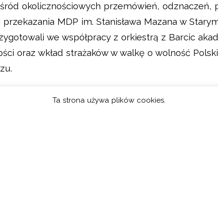
Wśród okolicznościowych przemówień, odznaczeń, 
i przekazania MDP im. Stanisława Mazana w Starym 
gotowali we współpracy z orkiestrą z Barcic akad
ści oraz wkład strażaków w walkę o wolność Polski
zu.
tanisława Mazana pan Leszek, który podziękował w
Ta strona używa plików cookies.
ówieniach odbyła się parada i wszyscy udali się n
 Kazimierza Gizickiego.
zez Druha Karola Potoczka i Druha Krzysztofa Bo
minnym Dniu Strażaka
, a tutaj o
Proporcu MDP.
 proporca MDP
,
przemówienie Pana Leszka Mazan