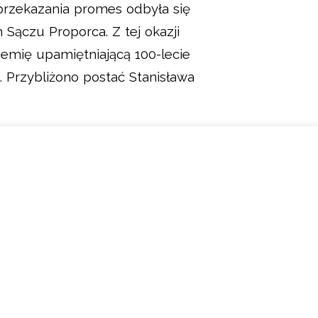
przekazania promes odbyła się
Sączu Proporca. Z tej okazji
emię upamiętniającą 100-lecie
. Przybliżono postać Stanisława
szystkim za pamięć o jego Ojcu i
a tradycyjną jajecznicę ufundowaną
bra.
a
,
odznaczenia MDP
i
defilada OSP
.