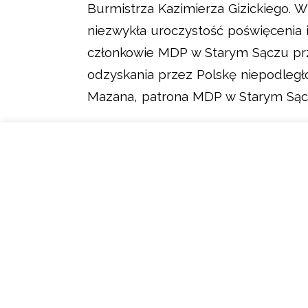
Burmistrza Kazimierza Gizickiego. 
niezwykła uroczystość poświęcenia 
członkowie MDP w Starym Sączu przy
odzyskania przez Polskę niepodległo
Mazana, patrona MDP w Starym Sąc
Wśród zaproszonych gości był syn S
jego bohaterskich czynach. Po przem
przez Pana Burmistrza Jacka Lelka i
Tutaj znajdziesz zdjęcia
wykonane pr
Starosadeckie.info napisało tutaj o
G
FILMY:
poświęcenie i przekazanie