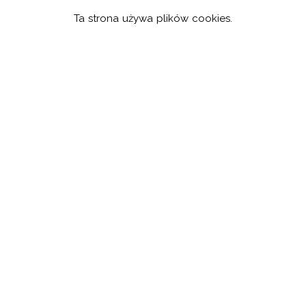
Ta strona używa plików cookies.
Wyszukiwanie
Szukaj:
1,5 % PODATKU DLA OSP