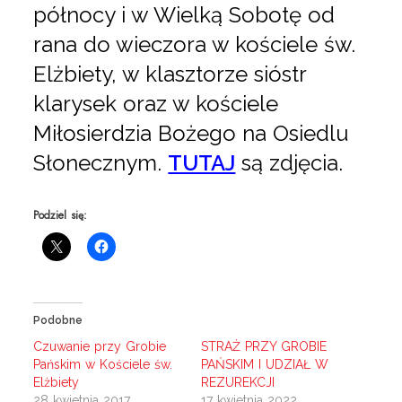
północy i w Wielką Sobotę od
rana do wieczora w kościele św.
Elżbiety, w klasztorze sióstr
klarysek oraz w kościele
Miłosierdzia Bożego na Osiedlu
Słonecznym.
TUTAJ
są zdjęcia.
Podziel się:
Podobne
Czuwanie przy Grobie
STRAŻ PRZY GROBIE
Pańskim w Kościele św.
PAŃSKIM I UDZIAŁ W
Elżbiety
REZUREKCJI
28 kwietnia 2017
17 kwietnia 2022