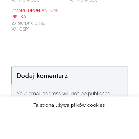
W „NOWOŚCI"
W „NOWOŚCI"
ZMARŁ DRUH ANTONI
PIĘTKA
23 sierpnia 2022
W „OSP"
Dodaj komentarz
Your email address will not be published.
Required fields are marked *.
Ta strona używa plików cookies.
*