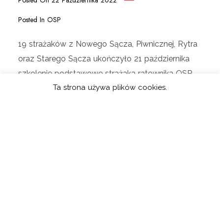
Posted On
22 Października 2022
Posted In
OSP
19 strażaków z Nowego Sącza, Piwnicznej, Rytra
oraz Starego Sącza ukończyło 21 października
szkolenie podstawowe strażaka ratownika OSP.
Ta strona używa plików cookies.
Po złożeniu przyrzeczenia zostali pełnoprawnymi
strażakami ratownikami OSP. Egzamin odbył się
w remizie OSP Barcice.