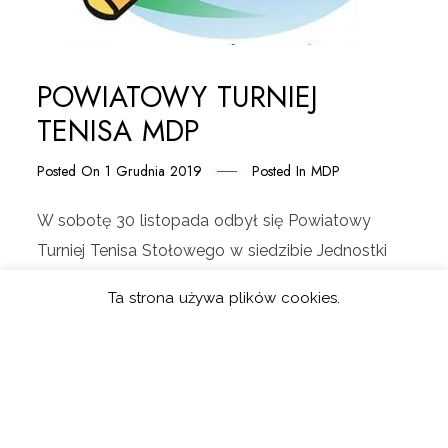
POWIATOWY TURNIEJ
TENISA MDP
Posted On
1 Grudnia 2019
Posted In
MDP
W sobotę 30 listopada odbył się Powiatowy
Turniej Tenisa Stołowego w siedzibie Jednostki
Ratowniczo-Gaśniczej nr 1 w Nowym Sączu. W
Ta strona używa plików cookies.
zawodach wzięło łącznie udział 145 druhów MDP
z całego powiatu. Naszą jednostkę
reprezentowali: Patryk Bober, Bartłomiej Grabek,
Karol Potoczny, Jakub Pietrzyk, Bartłomiej
Krawczyk. Najlepiej z naszej drużyny